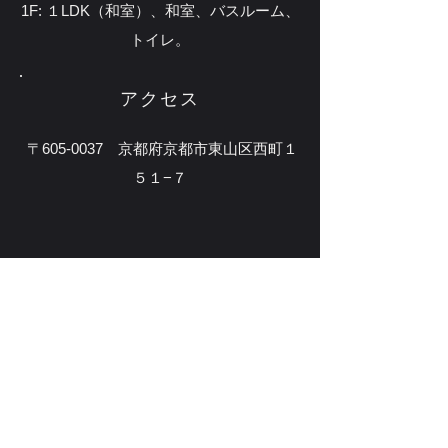
1F: １LDK（和室）、和室、バスルーム、
トイレ。
​アクセス
〒605-0037 京都府京都市東山区西町１
５１−７