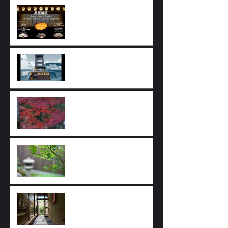
Lets laugh together !
Introducing Hotel
Ethnography
Select Sake Evening Event
Navigate to our Stay page
to see our wonderful offers
:)
Welcome! Kyoto Machiya
stay