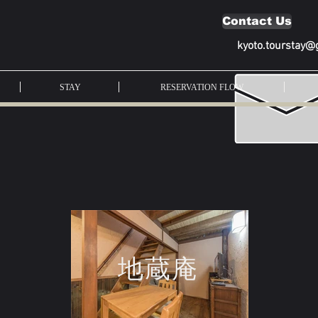
Contact Us
kyoto.tourstay@
STAY
RESERVATION FLOW
地蔵庵