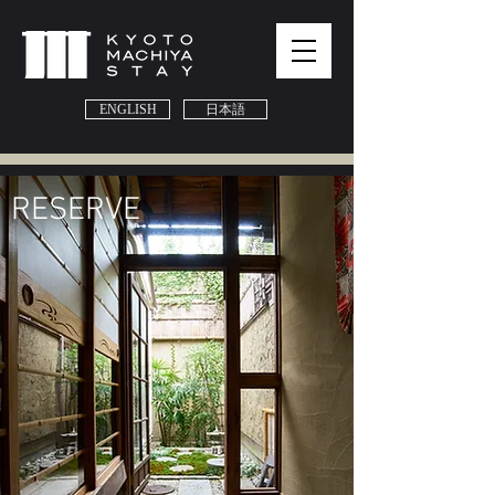
ENGLISH
日本語
​RESERVE