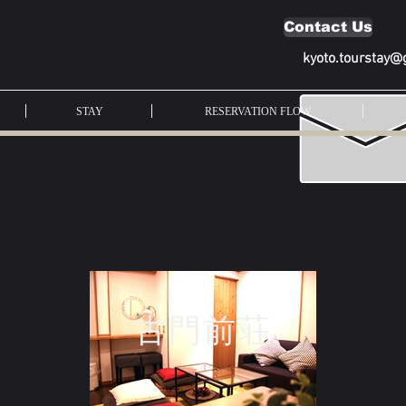
Contact Us
kyoto.tourstay@
STAY
RESERVATION FLOW
古門前荘