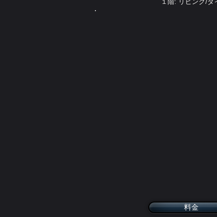
１階: リビング/
料金