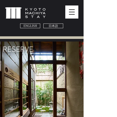
ENGLISH
日本語
​RESERVE