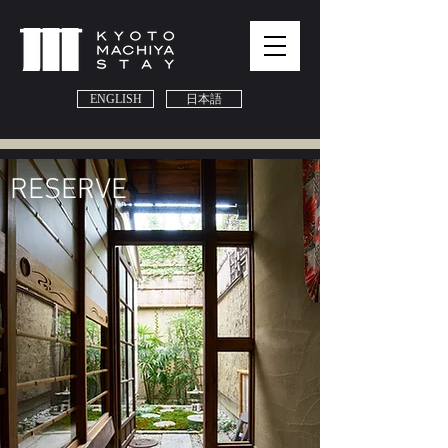
ENGLISH
日本語
​RESERVE