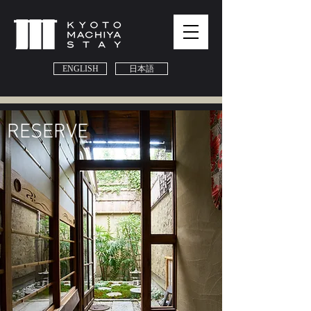
ENGLISH
日本語
​RESERVE