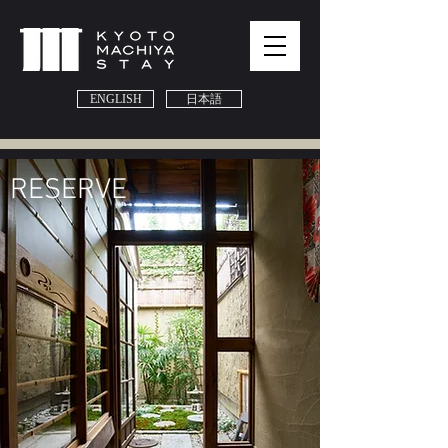
ENGLISH
日本語
​RESERVE