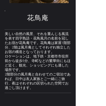
​花鳥庵
美しい自然の風景、それを重んじる風流
を表す四字熟語・花鳥風月の名前を冠し
たお宿が花鳥庵です。花鳥庵は家屋1階部
分、2階は風月庵としてそれぞれ独立した
お宿の構造となっております。
ロケーションは、地下鉄・京都市市役所
前から徒歩5分、寺町などの繁華街にもほ
ど近く、観光、ショッピングにも適した
場所です。
2階部分の風月庵と合わせてのご宿泊であ
れば、日中は友人家族とご一緒にご旅
行、夜はそれぞれの区切られた空間でお
過ごし頂けます。