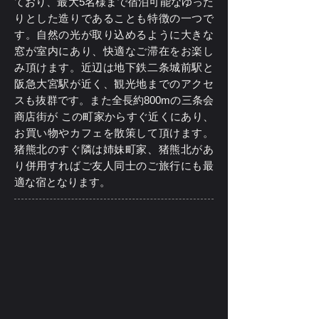
ており、
最大5名様まで宿泊可能なゆった
りとした造りであることも特徴の一つで
す
。自然の光が取り込めるように大きな
窓が室内にあり、快適なご滞在をお楽し
み頂けます。近辺は
地下鉄二条城前駅と
阪急大宮駅が近く、観光地までのアクセ
スも抜群です。また全長約800mの
三条会
商店街が この町家からすぐ近くにあり、
お買い物やカフェを散策して頂けます。
猪熊北のすぐ隣は姉妹町家、猪熊北があ
り併用すればご友人同士のご旅行にも最
適な宿となります。