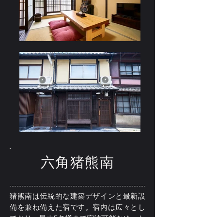
六角猪熊南
猪熊南は
伝統的な建築
デザインと
最新
設
備を兼ね備えた宿です。宿内は広々とし