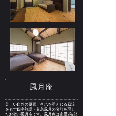
風月庵
美しい自然の風景、それを重んじる風流
を表す四字熟語・花鳥風月の名前を冠し
たお宿が風月庵です。風月庵は家屋2階部