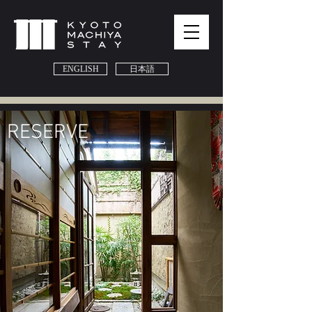
ENGLISH
日本語
​RESERVE